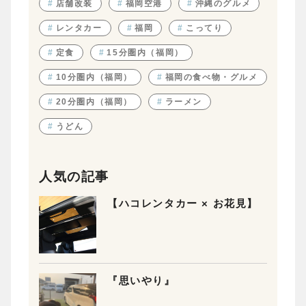
#
店舗改装
#
福岡空港
#
沖縄のグルメ
#
レンタカー
#
福岡
#
こってり
#
定食
#
15分圏内（福岡）
#
10分圏内（福岡）
#
福岡の食べ物・グルメ
#
20分圏内（福岡）
#
ラーメン
#
うどん
人気の記事
【ハコレンタカー × お花見】
『思いやり』