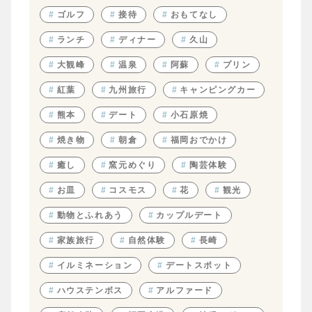
#
ゴルフ
#
接待
#
おもてなし
#
ランチ
#
ディナー
#
久山
#
大観峰
#
温泉
#
阿蘇
#
プリン
#
紅葉
#
九州旅行
#
キャンピングカー
#
熊本
#
デート
#
小石原焼
#
焼き物
#
朝倉
#
福岡おでかけ
#
癒し
#
窯元めぐり
#
陶芸体験
#
お皿
#
コスモス
#
花
#
観光
#
動物とふれあう
#
カップルデート
#
家族旅行
#
自然体験
#
長崎
#
イルミネーション
#
デートスポット
#
ハウステンボス
#
アルファード