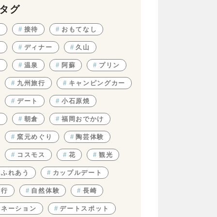
タグ
フ
#
接待
#
おもてなし
チ
#
ディナー
#
久山
峰
#
温泉
#
阿蘇
#
プリン
#
九州旅行
#
キャンピングカー
#
デート
#
小石原焼
物
#
朝倉
#
福岡おでかけ
#
窯元めぐり
#
陶芸体験
#
コスモス
#
花
#
観光
とふれあう
#
カップルデート
旅行
#
自然体験
#
長崎
ミネーション
#
デートスポット