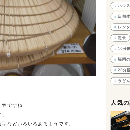
#
ハウ
#
店舗
#
レン
#
定食
#
10分
#
福岡
#
20分
#
うど
人気の
た笠ですね
す。
山型などいろいろあるようです。