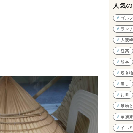
人気の
#
ゴル
#
ラン
#
大観
#
紅葉
#
熊本
#
焼き
#
癒し
#
お皿
#
動物
#
家族
#
イル