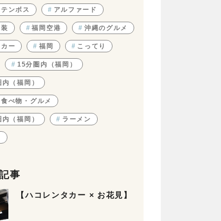
ステンボス
#
アルファード
改装
#
福岡空港
#
沖縄のグルメ
タカー
#
福岡
#
こってり
#
15分圏内（福岡）
圏内（福岡）
の食べ物・グルメ
圏内（福岡）
#
ラーメン
ん
記事
【ハコレンタカー × お花見】