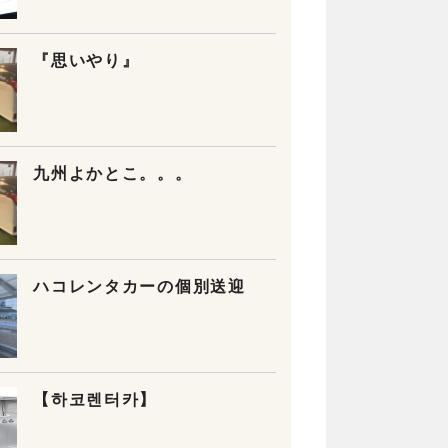
『思いやり』
九州よかとこ。。。
ハコレンタカーの個別送迎
【하코렌터카】