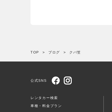
TOP
>
ブログ
>
クバ笠
公式SNS
レンタカー検索
車種・料金プラン