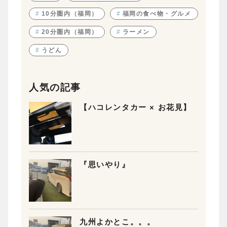
#
10分圏内（福岡）
#
福岡の食べ物・グルメ
#
20分圏内（福岡）
#
ラーメン
#
うどん
人気の記事
【ハコレンタカー × お花見】
『思いやり』
九州よかとこ。。。