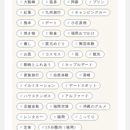
#
大観峰
#
温泉
#
阿蘇
#
プリン
#
紅葉
#
九州旅行
#
キャンピングカー
#
熊本
#
デート
#
小石原焼
#
焼き物
#
朝倉
#
福岡おでかけ
#
癒し
#
窯元めぐり
#
陶芸体験
#
お皿
#
コスモス
#
花
#
観光
#
動物とふれあう
#
カップルデート
#
家族旅行
#
自然体験
#
長崎
#
イルミネーション
#
デートスポット
#
ハウステンボス
#
アルファード
#
店舗改装
#
福岡空港
#
沖縄のグルメ
#
レンタカー
#
福岡
#
こってり
#
定食
#
15分圏内（福岡）